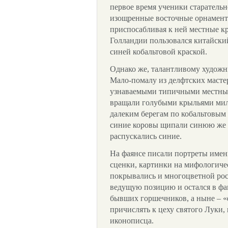
первое время ученики старательн
изощренные восточные орнамент
приспосабливая к ней местные к
Голландии пользовался китайски
синей кобальтовой краской.
Однако же, талантливому художн
Мало-помалу из делфтских масте
узнаваемыми типичными местным
вращали голубыми крыльями мил
далеким берегам по кобальтовым
синие коровы щипали синюю же 
распускались синие.
На фаянсе писали портреты име
сценки, картинки на мифологиче
покрывались и многоцветной рос
ведущую позицию и остался в фа
бывших горшечников, а ныне – «
причислять к цеху святого Луки,
иконописца.