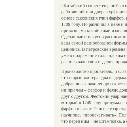
«Китайский секрет» еще не был 
работавший при дворе курфюрста
основе саксонских глин фарфор,
1709 году. Но различия в цене и
привозными китайскими изделия
Сделанные и искусно расписанны
вазы самой разнообразной формы
ценились. В петровские времена 
уже в подражание голландским о
расписывали свои изделия, прода
Производство процветало, и слава
что старые мастера едва выдержа
добравшиеся наконец до секрета 
ни при чем – фарфор и фаянс дол
друг с другом. Жестокий удар на
который в 1749 году придумал с
фарфор и фаянс. Раньше узор ста
научились «пропечатывать». Полу
что перед ним – не штамповка, а