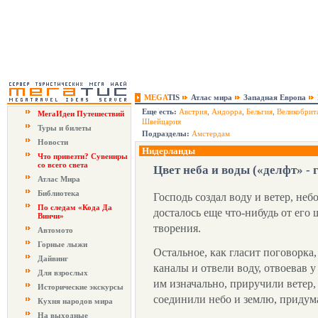
MEGA
TIS
Атлас мира
Западная Европа
Еще есть:
Австрия
,
Андорра
,
Бельгия
,
Великобрит
МегаИдеи Путешествий
Швейцария
Туры и билеты
Подразделы:
Амстердам
Новости
Нидерланды
Что привезти? Сувениры
со всего света
Цвет неба и воды («делфт» -
Атлас Мира
Библиотека
Господь создал воду и ветер, не
По следам «Кода Да
досталось еще что-нибудь от его 
Винчи»
творения.
Автомото
Горные лыжи
Остальное, как гласит поговорка
Дайвинг
каналы и отвели воду, отвоевав 
Для взрослых
им изначально, приручили ветер,
Исторические экскурсы
соединили небо и землю, придум
Кухня народов мира
На выходные