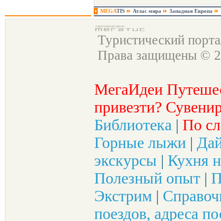
MEGA
TIS
Атлас мира
Западная Европа
Туристический порт
Права защищены © 2
МегаИдеи Путеше
привезти? Сувенир
Библиотека
|
По сл
Горные лыжи
|
Да
экскурсы
|
Кухня н
Полезный опыт
|
П
Экстрим
|
Справоч
поездов, адреса по