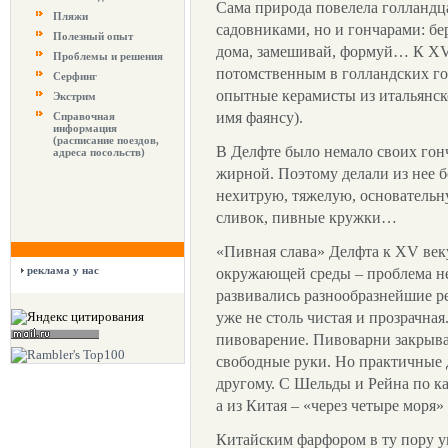
Сама природа повелела голландц
Пляжи
садовниками, но и гончарами: бе
Полезный опыт
дома, замешивай, формуй… К XV 
Проблемы и решения
потомственным в голландских гор
Серфинг
опытные керамисты из итальянско
Экстрим
имя фаянсу).
Справочная
информация
(расписание поездов,
В Делфте было немало своих гонч
адреса посольств)
жирной. Поэтому делали из нее б
нехитрую, тяжелую, основательн
сливок, пивные кружки…
«Пивная слава» Делфта к XV век
реклама у нас
окружающей среды – проблема не
развивались разнообразнейшие рем
уже не столь чистая и прозрачная
пивоварение. Пивоварни закрывал
свободные руки. Но практичные 
другому. С Шельды и Рейна по к
а из Китая – «через четыре моря»
Китайским фарфором в ту пору ув