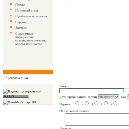
Пляжи
Полезный опыт
Проблемы и решения
Серфинг
Экстрим
Справочная
информация
(расписание поездов,
адреса посольств)
реклама у нас
оцени курорт
Имя:
Дата пребывания:
месяц
год
Оценка:
1
2
3
4
5
Общее впечатление:
Плюсы: