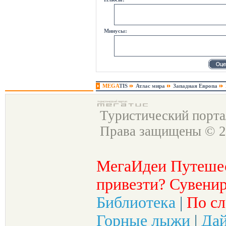
Минусы:
MEGA
TIS
Атлас мира
Западная Европа
Туристический порт
Права защищены © 2
МегаИдеи Путеше
привезти? Сувенир
Библиотека
|
По сл
Горные лыжи
|
Да