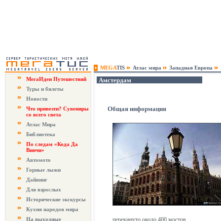
MEGA
TIS
Атлас мира
Западная Европа
МегаИдеи Путешествий
Амстердам
Туры и билеты
Новости
Общая информация
Что привезти? Сувениры
со всего света
Атлас Мира
Библиотека
По следам «Кода Да
Винчи»
Автомото
Горные лыжи
Дайвинг
Для взрослых
Исторические экскурсы
Кухня народов мира
На выходные
перекинуто около 400 мостов.